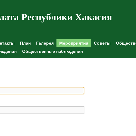
лата Республики Хакасия
нтакты
План
Галерея
Мероприятия
Советы
Обществе
уждения
Общественные наблюдения