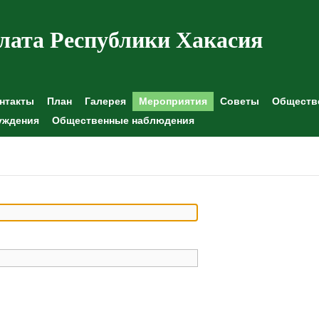
лата Республики Хакасия
нтакты
План
Галерея
Мероприятия
Советы
Обществе
уждения
Общественные наблюдения