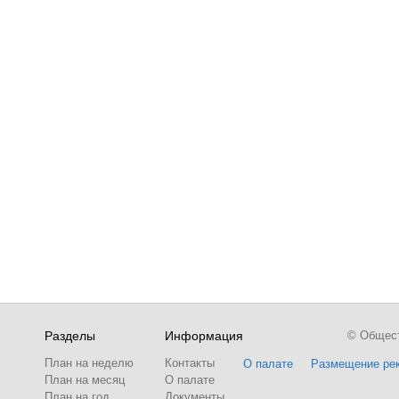
Разделы
Информация
© Обществ
План на неделю
Контакты
О палате
Размещение ре
План на месяц
О палате
План на год
Документы