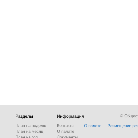
Разделы
Информация
© Обществ
План на неделю
Контакты
О палате
Размещение ре
План на месяц
О палате
План на год
Документы