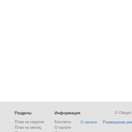
Разделы
Информация
© Обществ
План на неделю
Контакты
О палате
Размещение ре
План на месяц
О палате