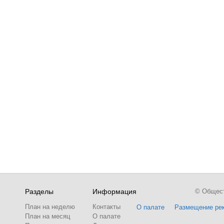
Разделы
Информация
© Обществ
План на неделю
Контакты
О палате
Размещение ре
План на месяц
О палате