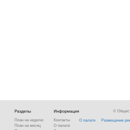
Разделы
Информация
© Обществ
План на неделю
Контакты
О палате
Размещение ре
План на месяц
О палате