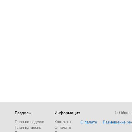
Разделы
Информация
© Обществ
План на неделю
Контакты
О палате
Размещение ре
План на месяц
О палате