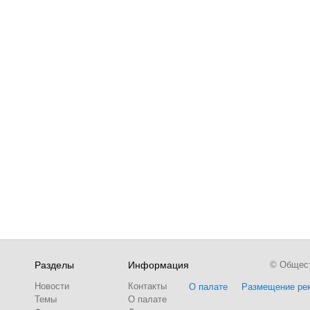
Разделы
Информация
© Обществ
Новости
Контакты
О палате
Размещение ре
Темы
О палате