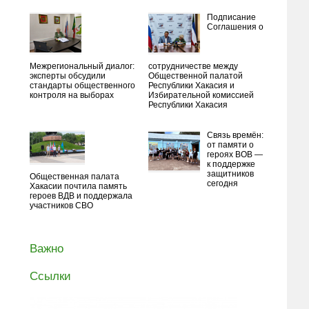
Подписание
Соглашения о
Межрегиональный диалог:
сотрудничестве между
эксперты обсудили
Общественной палатой
стандарты общественного
Республики Хакасия и
контроля на выборах
Избирательной комиссией
Республики Хакасия
Связь времён:
от памяти о
героях ВОВ —
к поддержке
защитников
Общественная палата
сегодня
Хакасии почтила память
героев ВДВ и поддержала
участников СВО
Важно
Ссылки