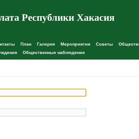
лата Республики Хакасия
нтакты
План
Галерея
Мероприятия
Советы
Обществе
уждения
Общественные наблюдения