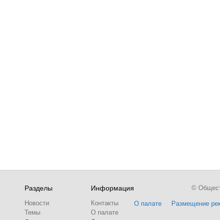
Разделы
Информация
© Обществ
Новости
Контакты
О палате
Размещение ре
Темы
О палате