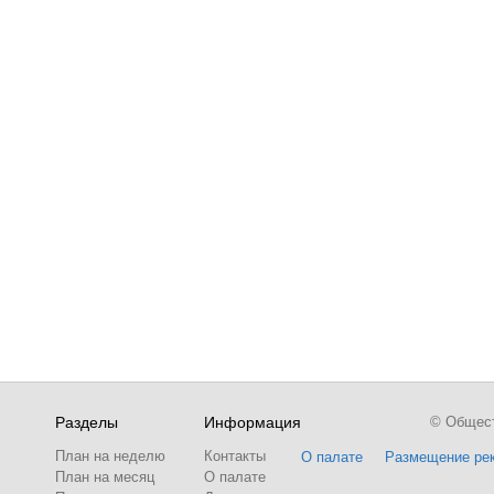
Разделы
Информация
© Обществ
План на неделю
Контакты
О палате
Размещение ре
План на месяц
О палате