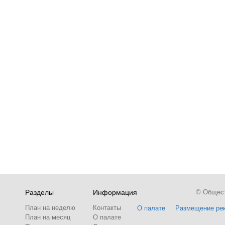
Разделы
Информация
© Обществ
План на неделю
Контакты
О палате
Размещение ре
План на месяц
О палате