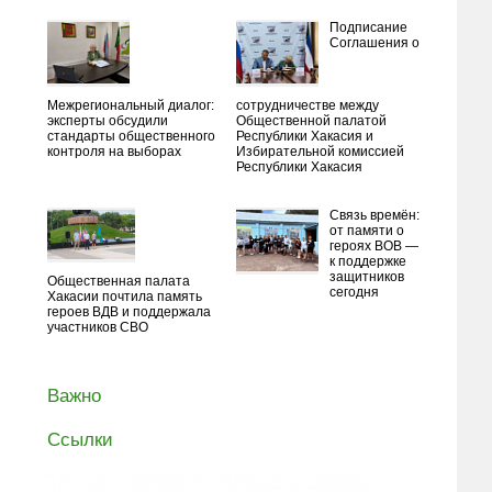
Подписание
Соглашения о
Межрегиональный диалог:
сотрудничестве между
эксперты обсудили
Общественной палатой
стандарты общественного
Республики Хакасия и
контроля на выборах
Избирательной комиссией
Республики Хакасия
Связь времён:
от памяти о
героях ВОВ —
к поддержке
защитников
Общественная палата
сегодня
Хакасии почтила память
героев ВДВ и поддержала
участников СВО
Важно
Ссылки