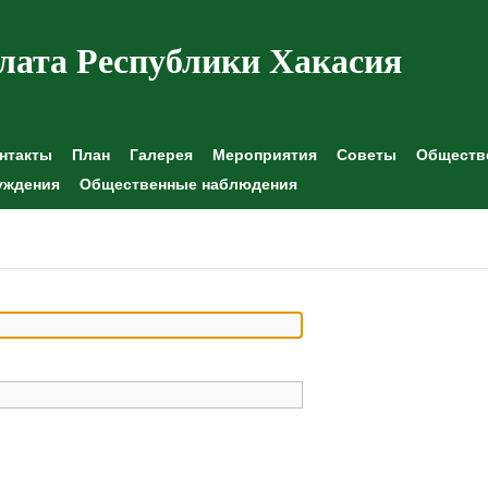
лата Республики Хакасия
нтакты
План
Галерея
Мероприятия
Советы
Обществе
уждения
Общественные наблюдения