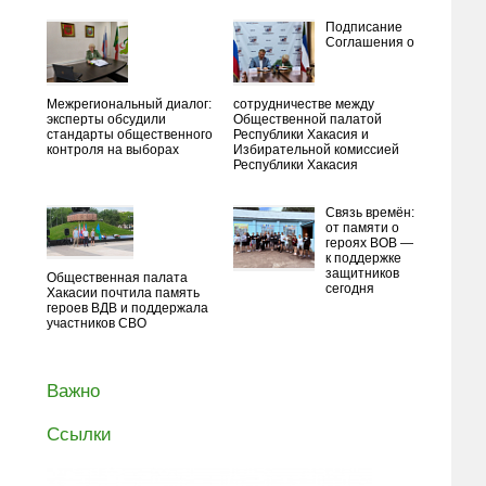
Подписание
Соглашения о
Межрегиональный диалог:
сотрудничестве между
эксперты обсудили
Общественной палатой
стандарты общественного
Республики Хакасия и
контроля на выборах
Избирательной комиссией
Республики Хакасия
Связь времён:
от памяти о
героях ВОВ —
к поддержке
защитников
Общественная палата
сегодня
Хакасии почтила память
героев ВДВ и поддержала
участников СВО
Важно
Ссылки