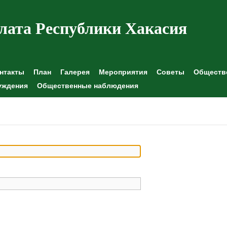
лата Республики Хакасия
нтакты
План
Галерея
Мероприятия
Советы
Обществе
уждения
Общественные наблюдения