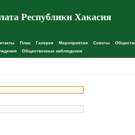
лата Республики Хакасия
нтакты
План
Галерея
Мероприятия
Советы
Обществе
уждения
Общественные наблюдения