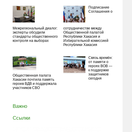
Подписание
Соглашения о
Межрегиональный диалог:
сотрудничестве между
эксперты обсудили
Общественной палатой
стандарты общественного
Республики Хакасия и
контроля на выборах
Избирательной комиссией
Республики Хакасия
Связь времён:
от памяти о
героях ВОВ —
к поддержке
защитников
Общественная палата
сегодня
Хакасии почтила память
героев ВДВ и поддержала
участников СВО
Важно
Ссылки