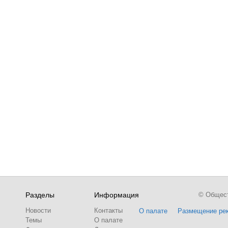
Разделы
Информация
© Обществ
Новости
Контакты
О палате
Размещение ре
Темы
О палате