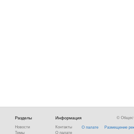
Разделы
Информация
© Обществ
Новости
Контакты
О палате
Размещение ре
Темы
О палате