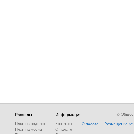
Разделы
Информация
© Обществ
План на неделю
Контакты
О палате
Размещение ре
План на месяц
О палате