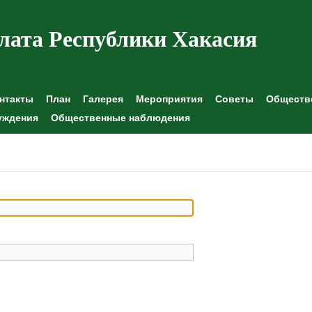
лата Республики Хакасия
нтакты
План
Галерея
Мероприятия
Советы
Обществе
уждения
Общественные наблюдения