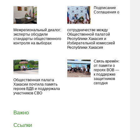
Подписание
Соглашения о
Межрегиональный диалог:
сотрудничестве между
эксперты обсудили
Общественной палатой
стандарты общественного
Республики Хакасия и
контроля на выборах
Избирательной комиссией
Республики Хакасия
Связь времён:
от памяти о
героях ВОВ —
к поддержке
защитников
Общественная палата
сегодня
Хакасии почтила память
героев ВДВ и поддержала
участников СВО
Важно
Ссылки