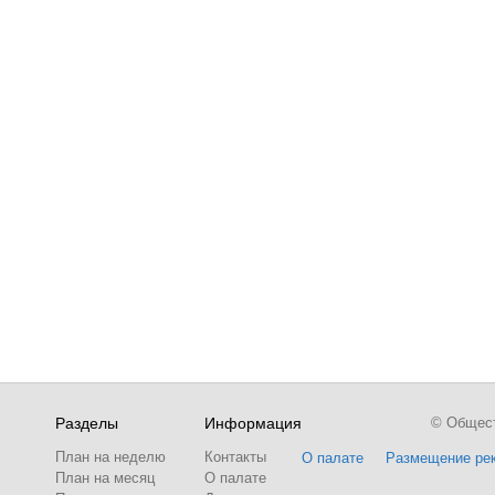
Разделы
Информация
© Обществ
План на неделю
Контакты
О палате
Размещение ре
План на месяц
О палате