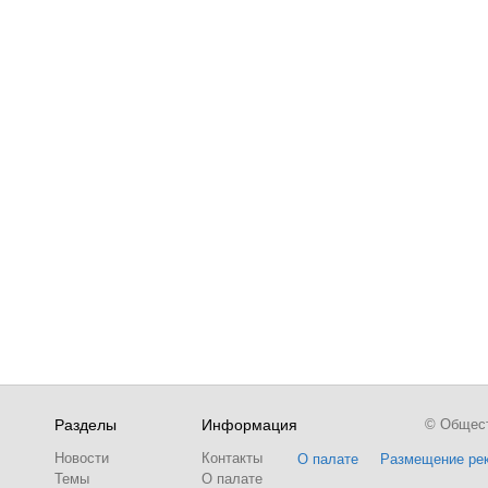
Разделы
Информация
© Обществ
Новости
Контакты
О палате
Размещение ре
Темы
О палате