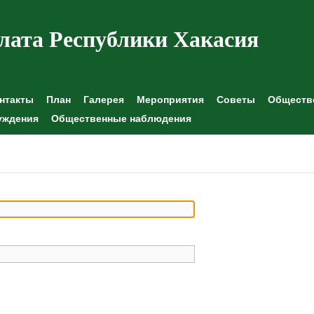
лата Республики Хакасия
нтакты
План
Галерея
Мероприятия
Советы
Обществе
уждения
Общественные наблюдения