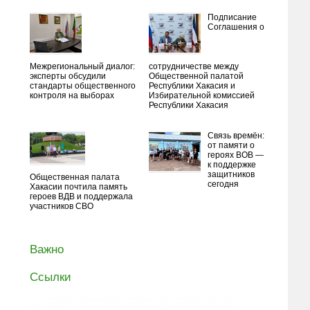
Подписание
Соглашения о
Межрегиональный диалог:
сотрудничестве между
эксперты обсудили
Общественной палатой
стандарты общественного
Республики Хакасия и
контроля на выборах
Избирательной комиссией
Республики Хакасия
Связь времён:
от памяти о
героях ВОВ —
к поддержке
защитников
Общественная палата
сегодня
Хакасии почтила память
героев ВДВ и поддержала
участников СВО
Важно
Ссылки