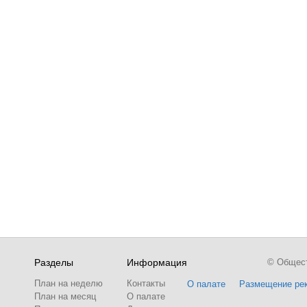
Разделы
Информация
© Обществ
План на неделю
Контакты
О палате
Размещение ре
План на месяц
О палате