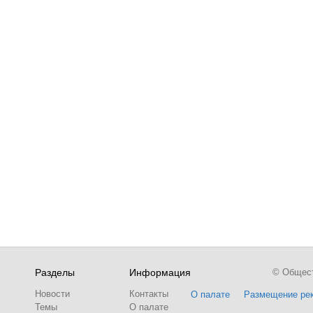
Разделы
Информация
© Обществ
Новости
Контакты
О палате
Размещение ре
Темы
О палате