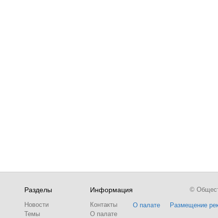
Разделы
Информация
© Обществ
Новости
Контакты
О палате
Размещение ре
Темы
О палате