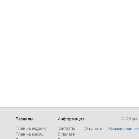
Разделы
Информация
© Обществ
План на неделю
Контакты
О палате
Размещение ре
План на месяц
О палате