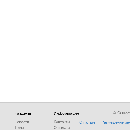
Разделы
Информация
© Обществ
Новости
Контакты
О палате
Размещение ре
Темы
О палате