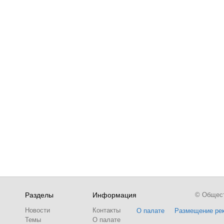
Разделы
Информация
© Обществ
Новости
Контакты
О палате
Размещение ре
Темы
О палате