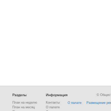
Разделы
Информация
© Обществ
План на неделю
Контакты
О палате
Размещение ре
План на месяц
О палате