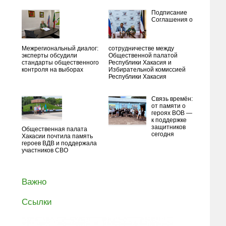
Подписание
Соглашения о
Межрегиональный диалог:
сотрудничестве между
эксперты обсудили
Общественной палатой
стандарты общественного
Республики Хакасия и
контроля на выборах
Избирательной комиссией
Республики Хакасия
Связь времён:
от памяти о
героях ВОВ —
к поддержке
защитников
Общественная палата
сегодня
Хакасии почтила память
героев ВДВ и поддержала
участников СВО
Важно
Ссылки