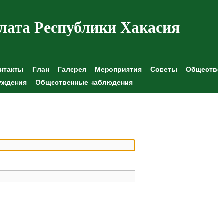
лата Республики Хакасия
нтакты
План
Галерея
Мероприятия
Советы
Обществе
уждения
Общественные наблюдения