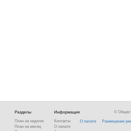
Разделы
Информация
© Обществ
План на неделю
Контакты
О палате
Размещение ре
План на месяц
О палате