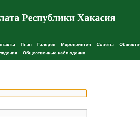
лата Республики Хакасия
нтакты
План
Галерея
Мероприятия
Советы
Обществе
уждения
Общественные наблюдения