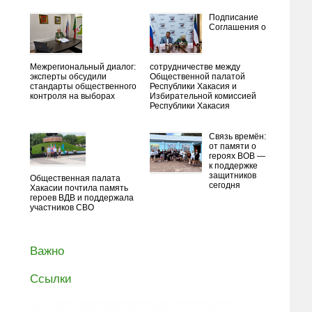
Подписание
Соглашения о
Межрегиональный диалог:
сотрудничестве между
эксперты обсудили
Общественной палатой
стандарты общественного
Республики Хакасия и
контроля на выборах
Избирательной комиссией
Республики Хакасия
Связь времён:
от памяти о
героях ВОВ —
к поддержке
защитников
Общественная палата
сегодня
Хакасии почтила память
героев ВДВ и поддержала
участников СВО
Важно
Ссылки