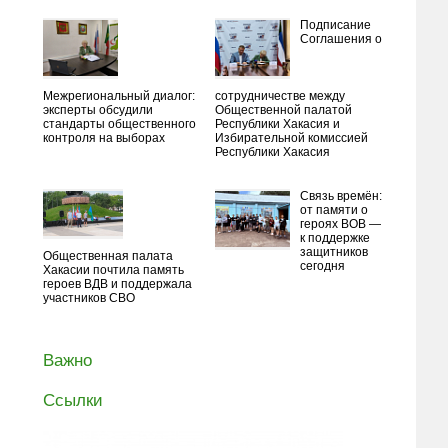
Подписание
Соглашения о
Межрегиональный диалог:
сотрудничестве между
эксперты обсудили
Общественной палатой
стандарты общественного
Республики Хакасия и
контроля на выборах
Избирательной комиссией
Республики Хакасия
Связь времён:
от памяти о
героях ВОВ —
к поддержке
защитников
Общественная палата
сегодня
Хакасии почтила память
героев ВДВ и поддержала
участников СВО
Важно
Ссылки