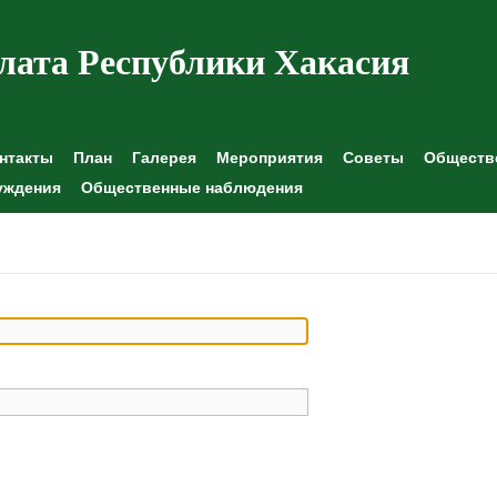
лата Республики Хакасия
нтакты
План
Галерея
Мероприятия
Советы
Обществе
уждения
Общественные наблюдения