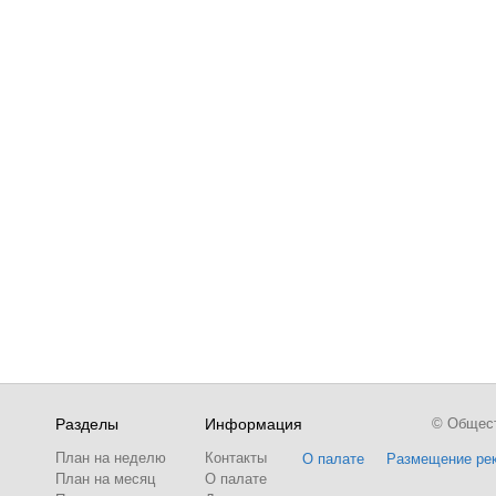
Разделы
Информация
© Обществ
План на неделю
Контакты
О палате
Размещение ре
План на месяц
О палате