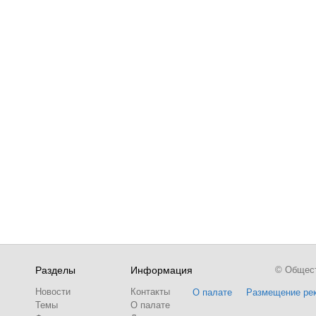
Разделы
Информация
© Обществ
Новости
Контакты
О палате
Размещение ре
Темы
О палате