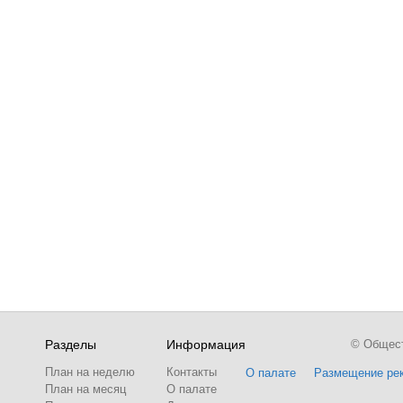
Разделы
Информация
© Обществ
План на неделю
Контакты
О палате
Размещение ре
План на месяц
О палате