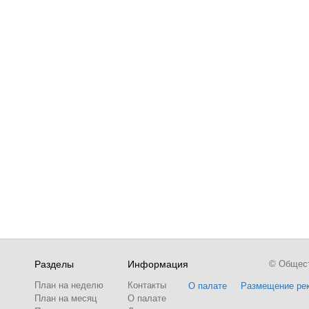
Разделы
Информация
© Обществ
План на неделю
Контакты
О палате
Размещение ре
План на месяц
О палате