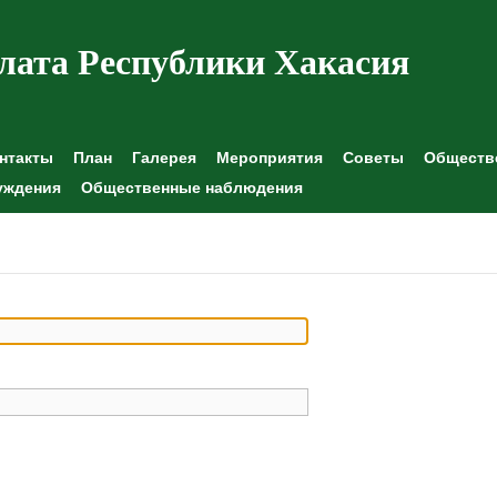
лата Республики Хакасия
нтакты
План
Галерея
Мероприятия
Советы
Обществе
уждения
Общественные наблюдения