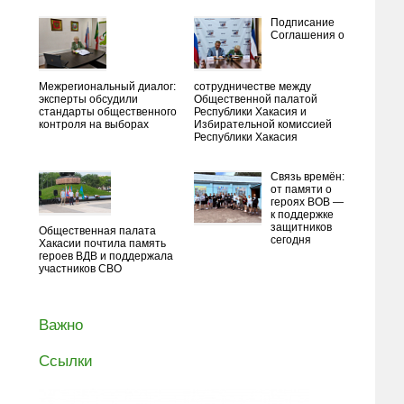
Подписание
Соглашения о
Межрегиональный диалог:
сотрудничестве между
эксперты обсудили
Общественной палатой
стандарты общественного
Республики Хакасия и
контроля на выборах
Избирательной комиссией
Республики Хакасия
Связь времён:
от памяти о
героях ВОВ —
к поддержке
защитников
Общественная палата
сегодня
Хакасии почтила память
героев ВДВ и поддержала
участников СВО
Важно
Ссылки