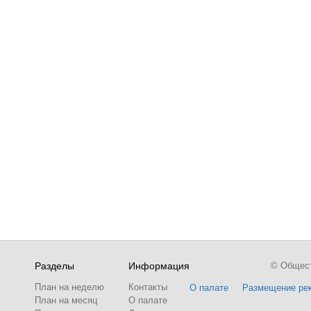
Разделы
Информация
© Обществ
План на неделю
Контакты
О палате
Размещение ре
План на месяц
О палате