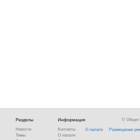
Разделы
Информация
© Обществ
Новости
Контакты
О палате
Размещение ре
Темы
О палате