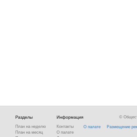
Разделы
Информация
© Обществ
План на неделю
Контакты
О палате
Размещение ре
План на месяц
О палате