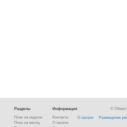
Разделы
Информация
© Обществ
План на неделю
Контакты
О палате
Размещение ре
План на месяц
О палате