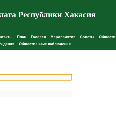
лата Республики Хакасия
нтакты
План
Галерея
Мероприятия
Советы
Обществе
уждения
Общественные наблюдения