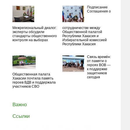
Подписание
Соглашения о
Межрегиональный диалог:
сотрудничестве между
эксперты обсудили
Общественной палатой
стандарты общественного
Республики Хакасия и
контроля на выборах
Избирательной комиссией
Республики Хакасия
Связь времён:
от памяти о
героях ВОВ —
к поддержке
защитников
Общественная палата
сегодня
Хакасии почтила память
героев ВДВ и поддержала
участников СВО
Важно
Ссылки