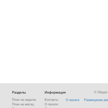
Разделы
Информация
© Обществ
План на неделю
Контакты
О палате
Размещение ре
План на месяц
О палате