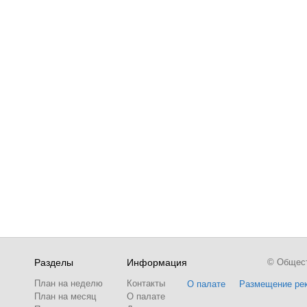
Разделы
Информация
© Обществ
План на неделю
Контакты
О палате
Размещение ре
План на месяц
О палате