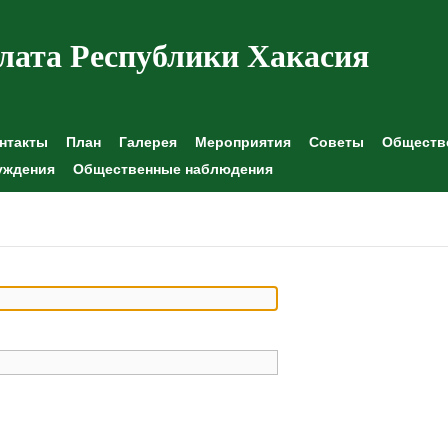
лата Республики Хакасия
нтакты
План
Галерея
Мероприятия
Советы
Обществе
уждения
Общественные наблюдения