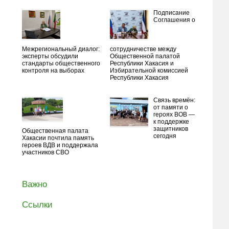
Подписание
Соглашения о
Межрегиональный диалог:
сотрудничестве между
эксперты обсудили
Общественной палатой
стандарты общественного
Республики Хакасия и
контроля на выборах
Избирательной комиссией
Республики Хакасия
Связь времён:
от памяти о
героях ВОВ —
к поддержке
защитников
Общественная палата
сегодня
Хакасии почтила память
героев ВДВ и поддержала
участников СВО
Важно
Ссылки