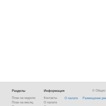
Разделы
Информация
© Обществ
План на неделю
Контакты
О палате
Размещение ре
План на месяц
О палате