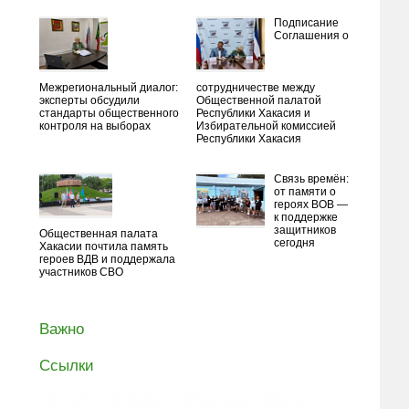
Подписание
Соглашения о
Межрегиональный диалог:
сотрудничестве между
эксперты обсудили
Общественной палатой
стандарты общественного
Республики Хакасия и
контроля на выборах
Избирательной комиссией
Республики Хакасия
Связь времён:
от памяти о
героях ВОВ —
к поддержке
защитников
Общественная палата
сегодня
Хакасии почтила память
героев ВДВ и поддержала
участников СВО
Важно
Ссылки