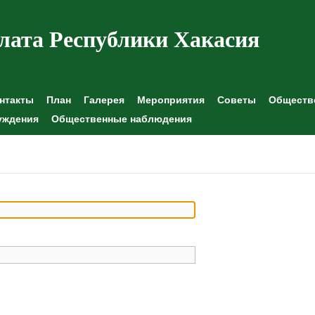
лата Республики Хакасия
нтакты
План
Галерея
Мероприятия
Советы
Обществе
уждения
Общественные наблюдения