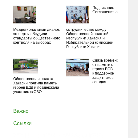
Подписание
Соглашения о
Межрегиональный диалог:
сотрудничестве между
эксперты обсудили
Общественной палатой
стандарты общественного
Республики Хакасия и
контроля на выборах
Избирательной комиссией
Республики Хакасия
Связь времён:
от памяти о
героях ВОВ —
к поддержке
защитников
Общественная палата
сегодня
Хакасии почтила память
героев ВДВ и поддержала
участников СВО
Важно
Ссылки