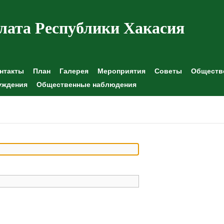
лата Республики Хакасия
нтакты
План
Галерея
Мероприятия
Советы
Обществе
уждения
Общественные наблюдения